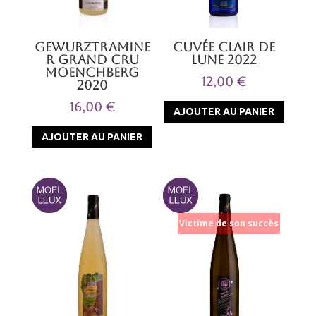
Gewurztramine
Cuvée Clair de
r Grand Cru
Lune 2022
Moenchberg
12,00
€
2020
16,00
€
AJOUTER AU PANIER
AJOUTER AU PANIER
Victime de son succès